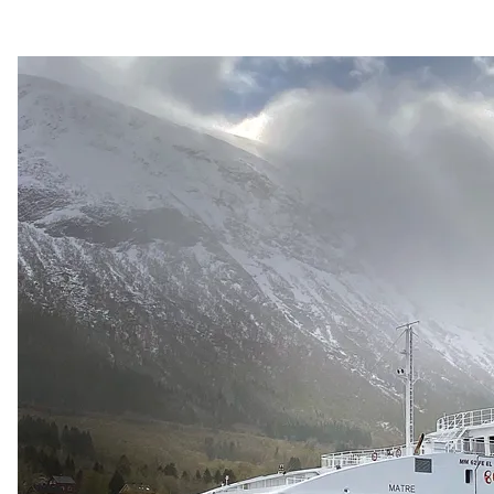
Sveriges Radio velger Northcom sin løsning
Sepura SC21 kompakt TETRA-radio
Fredrikstad Brann og Redning oppgraderer sitt
kommunikasjonssystem
Namsos Brann og Redning velger nytt
kommunikasjonssystem
Wireless Communication blir Northcom
Nasjonalmuseet innfører Sepura Indoor Location
Application