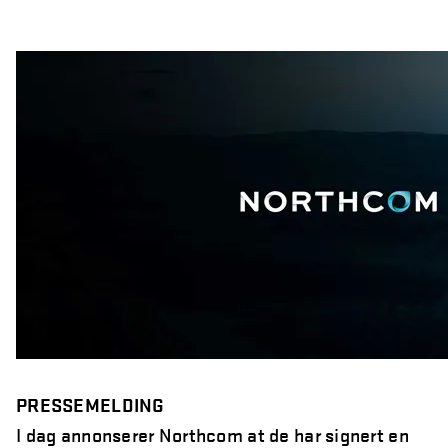
Northcom News #3
Northcom og Politiet har signert ny rammeavtale for
radioterminaler
Northcom blir med i Nokia Global Partner Program
Valkyrje by Northcom
Sepura får nye eiere
PRESSEMELDING
I dag annonserer Northcom at de har signert en