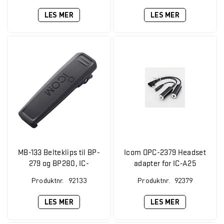
LES MER
LES MER
MB-133 Belteklips til BP-
Icom OPC-2379 Headset
279 og BP280, IC-
adapter for IC-A25
F1000/F2000 serien
Produktnr.
92133
Produktnr.
92379
LES MER
LES MER