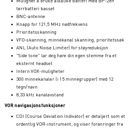
Mulighet å bruke alkalike batteri med BP-289
tørrbatteri kasset
BNC-antenne
Knapp for 121,5 MHz nødfrekvens
Prioritetsskanning
VFO-skanning, minnekanal skanning, prioritetssøk
ANL (Auto Noise Limiter) for støyreduksjon
"Side tone" lar deg høre din egen stemme fra et
eksternt headset
Intern VOX-muligheter
300 minnekanaler (i 15 minnegrupper) med 12
tegn/navn
8,33 kHz kanalavstand
VOR navigasjonsfunksjoner
CDI (Course Deviation Indivator) er detaljert som et
ordentlig VOR-instrument, og viser foranringer fra