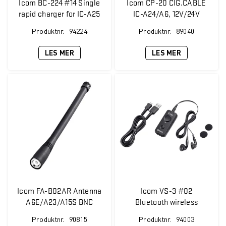
Icom BC-224 #14 Single
Icom CP-20 CIG.CABLE
rapid charger for IC-A25
IC-A24/A6, 12V/24V
(w/BC-123SE)
Produktnr.
94224
Produktnr.
89040
LES MER
LES MER
Icom FA-B02AR Antenna
Icom VS-3 #02
A6E/A23/A15S BNC
Bluetooth wireless
earpiece microphone
Produktnr.
90815
Produktnr.
94003
w/PTT