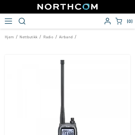
0
/
/
/
/
Hjem
Nettbutikk
Radio
Airband