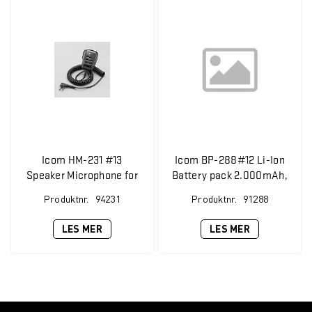
Icom HM-231 #13
Icom BP-288#12 Li-Ion
Speaker Microphone for
Battery pack 2.000mAh,
IC-A25
for IC-A25
Produktnr.
94231
Produktnr.
91288
LES MER
LES MER