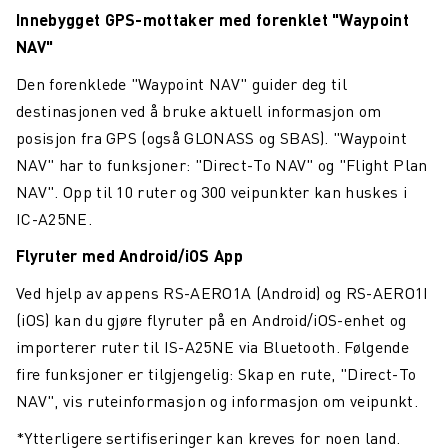
Innebygget GPS-mottaker med forenklet "Waypoint
NAV"
Den forenklede "Waypoint NAV" guider deg til
destinasjonen ved å bruke aktuell informasjon om
posisjon fra GPS (også GLONASS og SBAS). "Waypoint
NAV" har to funksjoner: "Direct-To NAV" og "Flight Plan
NAV". Opp til 10 ruter og 300 veipunkter kan huskes i
IC-A25NE.
Flyruter med Android/iOS App
Ved hjelp av appens RS-AERO1A (Android) og RS-AERO1I
(iOS) kan du gjøre flyruter på en Android/iOS-enhet og
importerer ruter til IS-A25NE via Bluetooth. Følgende
fire funksjoner er tilgjengelig: Skap en rute, "Direct-To
NAV", vis ruteinformasjon og informasjon om veipunkt.
*Ytterligere sertifiseringer kan kreves for noen land.