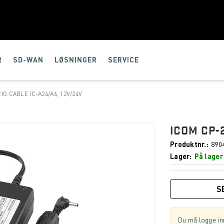
R
SD-WAN
LØSNINGER
SERVICE
IG.CABLE IC-A24/A6, 12V/24V
ICOM CP-2
Produktnr.
890
Lager
På lager
S
Du må logge inn