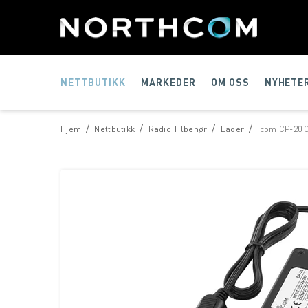
NETTBUTIKK
MARKEDER
OM OSS
NYHETE
/
/
/
/
Hjem
Nettbutikk
Radio Tilbehør
Lader
Icom CP-20 C