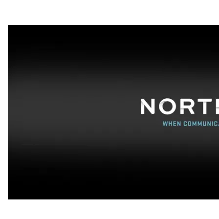
Drammensregionens brannvesen IKS investerer i INVISIO
kommunikasjonssystem
Kommunikasjon blir bedre og viktigere i fremtiden
Norsk Folkehjelp oppgraderer kommandosentralen sin for
kommunikasjon
Nesten 1100 brannmenn og kvinner vil nå ha svært god
beskyttelse mot hørselskader
SalMar får det mest moderne kommunikasjonssystemet