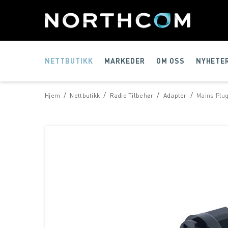
NETTBUTIKK
MARKEDER
OM OSS
NYHETE
/
/
/
/
Hjem
Nettbutikk
Radio Tilbehør
Adapter
Mains Plug