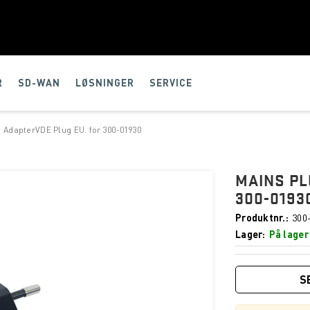
R
SD-WAN
LØSNINGER
SERVICE
 AdapterVDE Plug EU. for 300-01930
MAINS PL
300-0193
Produktnr.
300
Lager
På lager
S