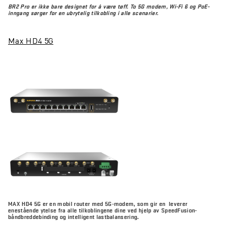
BR2 Pro er ikke bare designet for å være tøff. To 5G modem, Wi-Fi 6 og PoE-
inngang sørger for en ubrytelig tilkobling i alle scenarier.
Max HD4 5G
MAX HD4 5G er en mobil router med 5G-modem, som gir en leverer
enestående ytelse fra alle tilkoblingene dine ved hjelp av SpeedFusion-
båndbreddebinding og intelligent lastbalansering.