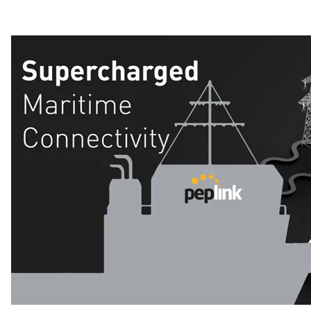
UBR LTE - Remote Worker Solution
PDX - Instantly connect from anywhere
Korona-tiltak
OBRE med nytt operativt samband-aktivt hørselvern
Årets Räckvidd er ute
Øvre Romerike Brann og Redning IKS velger INVISIO
kommunikasjonssystem