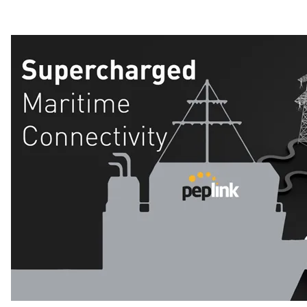
Aars investerer i Northcom
Oppdatering fra Team Northcom
Northcom News #5
Northcom vant ny rammeavtale med HDO
Northcom vant rammeavtale med NKS110
Northcom deltar på DALO Industry Days 2024