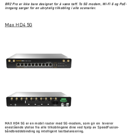
BR2 Pro er ikke bare designet for å være tøff. To 5G modem, Wi-Fi 6 og PoE-
inngang sørger for en ubrytelig tilkobling i alle scenarier.
Max HD4 5G
MAX HD4 5G er en mobil router med 5G-modem, som gir en leverer
enestående ytelse fra alle tilkoblingene dine ved hjelp av SpeedFusion-
båndbreddebinding og intelligent lastbalansering.