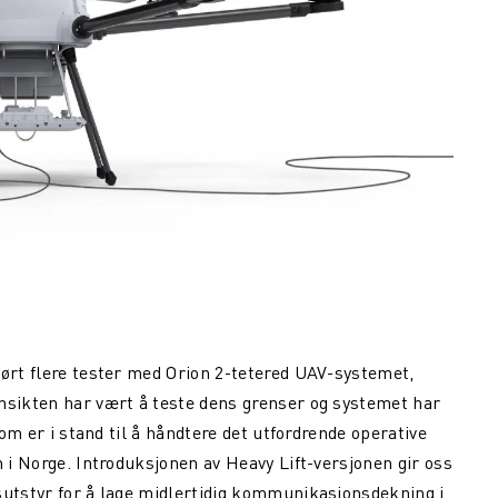
ført flere tester med Orion 2-tetered UAV-systemet,
nsikten har vært å teste dens grenser og systemet har
som er i stand til å håndtere det utfordrende operative
n i Norge. Introduksjonen av Heavy Lift-versjonen gir oss
sutstyr for å lage midlertidig kommunikasjonsdekning i