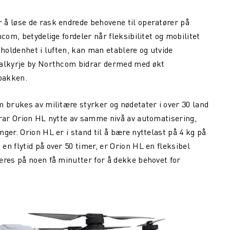
 å løse de rask endrede behovene til operatører på
com, betydelige fordeler når fleksibilitet og mobilitet
tholdenhet i luften, kan man etablere og utvide
Valkyrje by Northcom bidrar dermed med økt
 bakken.
m brukes av militære styrker og nødetater i over 30 land
drar Orion HL nytte av samme nivå av automatisering,
ger. Orion HL er i stand til å bære nyttelast på 4 kg på
n flytid på over 50 timer, er Orion HL en fleksibel
eres på noen få minutter for å dekke behovet for