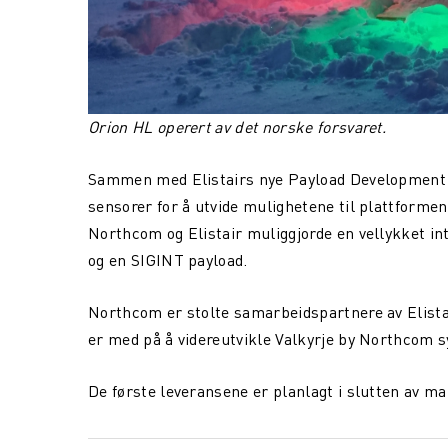
Orion HL operert av det norske forsvaret.
Sammen med Elistairs nye Payload Development K
sensorer for å utvide mulighetene til plattform
Northcom og Elistair muliggjorde en vellykket int
og en SIGINT payload.
Northcom er stolte samarbeidspartnere av Elista
er med på å videreutvikle Valkyrje by Northcom s
De første leveransene er planlagt i slutten av ma