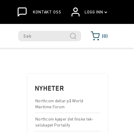
KONTAKT OSS
LOGG INN
0
NYHETER
Northcom deltar på World
Maritime Forum
Northcom kjøper det finske tek-
selskapet Portalify