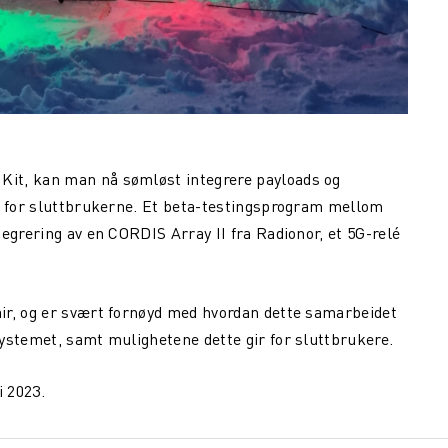
it, kan man nå sømløst integrere payloads og
en for sluttbrukerne. Et beta-testingsprogram mellom
egrering av en CORDIS Array II fra Radionor, et 5G-relé
ir, og er svært fornøyd med hvordan dette samarbeidet
ystemet, samt mulighetene dette gir for sluttbrukere.
i 2023.