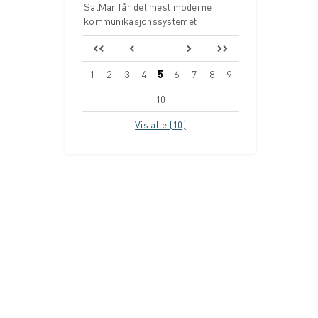
SalMar får det mest moderne
kommunikasjonssystemet
1
2
3
4
5
6
7
8
9
10
Vis alle (10)