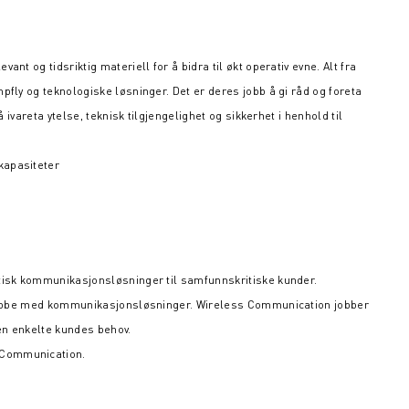
nt og tidsriktig materiell for å bidra til økt operativ evne. Alt fra
pfly og teknologiske løsninger. Det er deres jobb å gi råd og foreta
å ivareta ytelse, teknisk tilgjengelighet og sikkerhet i henhold til
kapasiteter
itisk kommunikasjonsløsninger til samfunnskritiske kunder.
 å jobbe med kommunikasjonsløsninger. Wireless Communication jobber
en enkelte kundes behov.
 Communication.