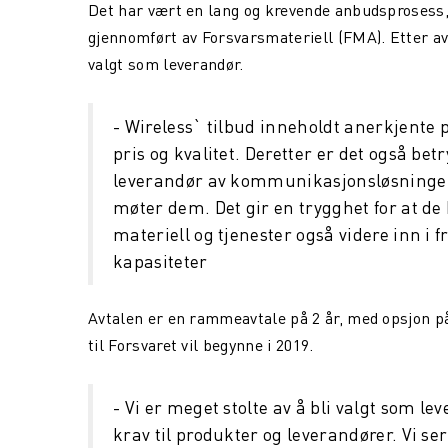
Det har vært en lang og krevende anbudsprosess,
gjennomført av Forsvarsmateriell (FMA). Etter a
valgt som leverandør.
- Wireless` tilbud inneholdt anerkjente 
pris og kvalitet. Deretter er det også be
leverandør av kommunikasjonsløsninger t
møter dem. Det gir en trygghet for at de
materiell og tjenester også videre inn i 
kapasiteter
Avtalen er en rammeavtale på 2 år, med opsjon på y
til Forsvaret vil begynne i 2019.
- Vi er meget stolte av å bli valgt som lev
krav til produkter og leverandører. Vi se