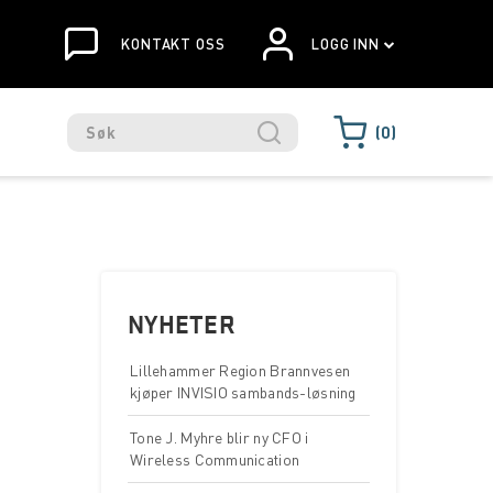
KONTAKT OSS
LOGG INN
0
NYHETER
Lillehammer Region Brannvesen
kjøper INVISIO sambands-løsning
Tone J. Myhre blir ny CFO i
Wireless Communication