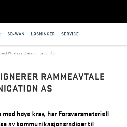
R
SD-WAN
LØSNINGER
SERVICE
 med Wireless Communication AS
SIGNERER RAMMEAVTALE
ICATION AS
 med høye krav, har Forsvarsmateriell
nse av kommunikasjonsradioer til