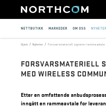
NETTBUTIKK
MARKEDER
OM OSS
NYHETE
/
/
Hjem
Nyheter
Forsvarsmateriell signerer rammeavtale
FORSVARSMATERIELL 
MED WIRELESS COMMUN
Etter en omfattende anbudsprosess
inngått en rammeavtale for levera