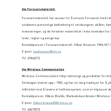
Om Forsvarsmateriell
Forsvarsmateriell har ansvar for å utruste Forsvaret med releva
soldatens personlige bekledning til stridsvogner, ubåter, kam
investeringer, og de forvalter materiellet i hele levetiden for 
lover, regler og øvrige kav.
Kontaktperson i Forsvarsmateriell: Håvar Knutsen, FMA-IKT-
E-post:
havknutsen@mil.no
Tlf: 67862372
Om Wireless Communication
Wireless Communication tilbyr teknologi og produkter for kr
Selskapet startet opp i 1982, og har en lang tradisjon for
målrettet mot å levere et helhetssystem, som er tilpasset d
Kontaktperson: Håkon Bratås, Markedskoordinator Wireless
E-post:
Hakon.bratas@Wireless.no
Tlf: 40670570