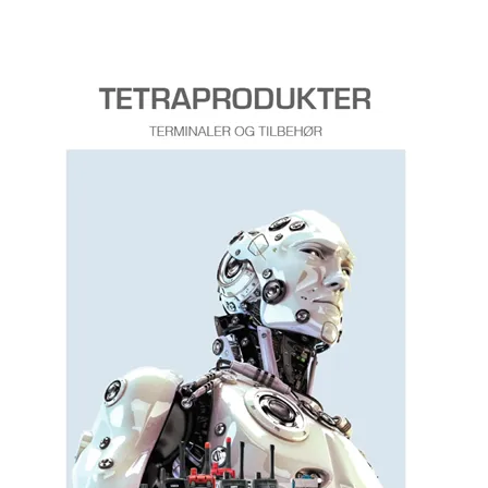
Nytt nummer av Räckvidd
Ny TETRA katalog 2019
Helsetjenestens driftsorganisasjon velger Sepura SC21
Sogn og Fjordane Energi tar i bruk Nødnett
Statens Vegvesen tar Nødnett i bruk på høyfjellet
Wireless Roadshow 2017