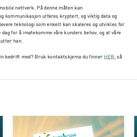
e mobile nettverk. På denne måten kan
g kommunikasjon utføres kryptert, og viktig data og
å levere teknologi som enkelt kan skaleres og utvikles for
e dag for å imøtekomme våre kunders behov, og at våre
lutter han.
e din bedrift med? Bruk kontaktskjema du finner
HER
, så