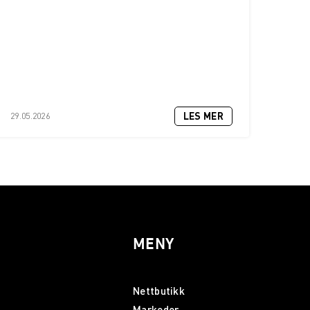
LES MER
29.05.2026
MENY
Nettbutikk
Markeder