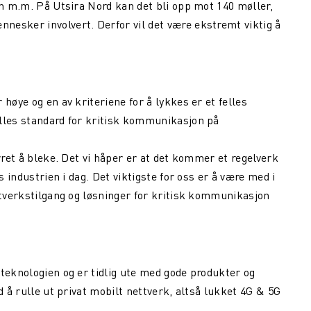
on m.m. På Utsira Nord kan det bli opp mot 140 møller,
esker involvert. Derfor vil det være ekstremt viktig å
høye og en av kriteriene for å lykkes er et felles
elles standard for kritisk kommunikasjon på
rret å bleke. Det vi håper er at det kommer et regelverk
s industrien i dag. Det viktigste for oss er å være med i
ttverkstilgang og løsninger for kritisk kommunikasjon
 teknologien og er tidlig ute med gode produkter og
d å rulle ut privat mobilt nettverk, altså lukket 4G & 5G