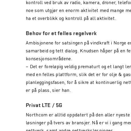
kontroll ved bruk av radio, kamera, droner, telef
noe som utgjør en enorm aktivitet med mange menn
ha et overblikk og kontroll på all aktivitet.
Behov for et felles regelverk
Ambisjonene for satsingen på vindkraft i Norge er 
samarbeid og tett dialog. Knudsen håper på en f
konsesjonsområdene.
– Det er foreløpig veldig prematurt og et langt le
med en felles plattform, slik det er for olje & gas
planleggingsfasen, for å sikre at kontinuerlig ne
er på plass, sier han.
Privat LTE / 5G
Northcom er alltid oppdatert på den aller nyeste
løsninger på tvers av bransjer. Nå er vi i gang me
nettverk, samt andre nettverksløsninger.