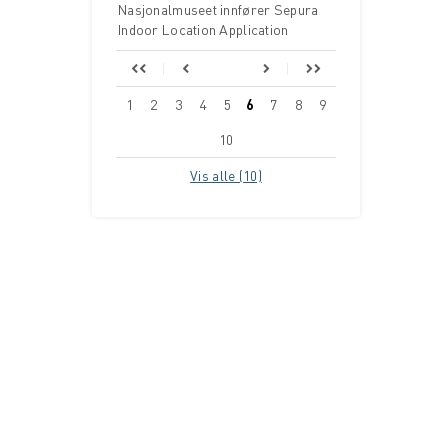
Nasjonalmuseet innfører Sepura
Indoor Location Application
1
2
3
4
5
6
7
8
9
10
Vis alle (10)