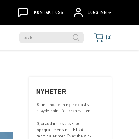
KONTAKT OSS
LOGG INN
0
NYHETER
Sambandsløsning med aktiv
støydemping for brannvesen
Sjöräddningssällskapet
oppgraderer sine TETRA
terminaler med Over the Air-