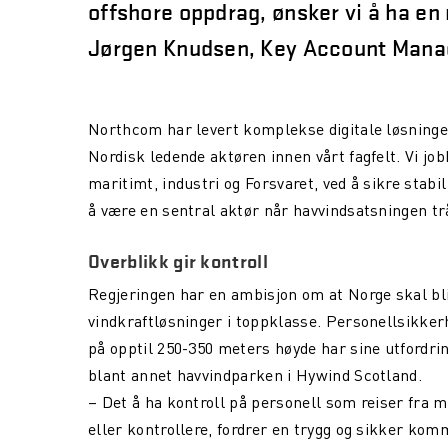
offshore oppdrag, ønsker vi å ha en 
Jørgen Knudsen, Key Account Mana
Northcom har levert komplekse digitale løsninge
Nordisk ledende aktøren innen vårt fagfelt. Vi job
maritimt, industri og Forsvaret, ved å sikre stab
å være en sentral aktør når havvindsatsningen trår 
Overblikk gir kontroll
Regjeringen har en ambisjon om at Norge skal bl
vindkraftløsninger i toppklasse. Personellsikk
på opptil 250-350 meters høyde har sine utfordrin
blant annet havvindparken i Hywind Scotland.
– Det å ha kontroll på personell som reiser fra mø
eller kontrollere, fordrer en trygg og sikker kom