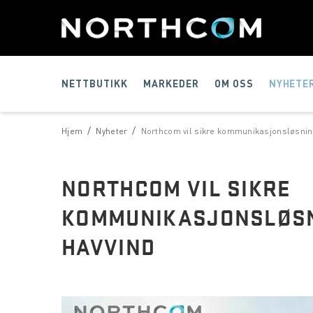
NETTBUTIKK
MARKEDER
OM OSS
NYHETE
/
/
Hjem
Nyheter
Northcom vil sikre kommunikasjonsløsnin
NORTHCOM VIL SIKRE
KOMMUNIKASJONSLØSN
HAVVIND