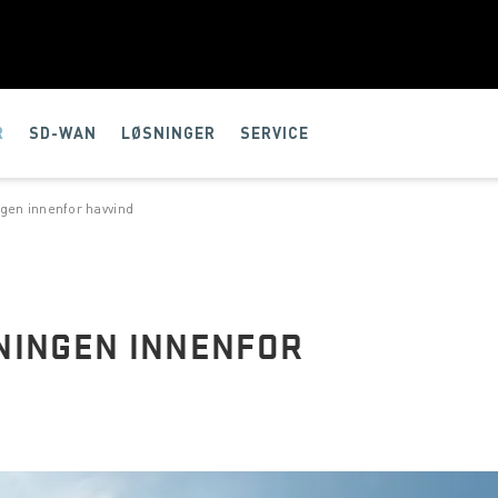
R
SD-WAN
LØSNINGER
SERVICE
gen innenfor havvind
INGEN INNENFOR