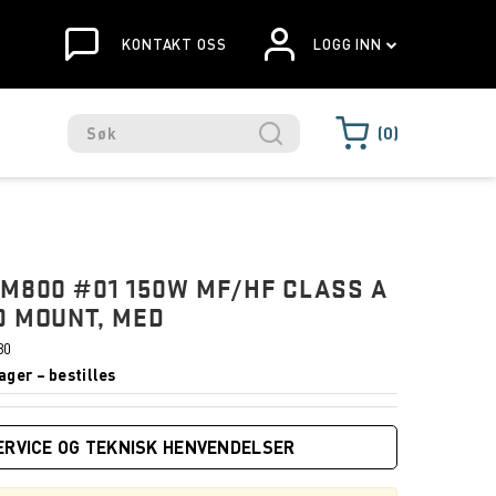
KONTAKT OSS
LOGG INN
0
GM800 #01 150W MF/HF CLASS A
D MOUNT, MED
80
ager – bestilles
ERVICE OG TEKNISK HENVENDELSER