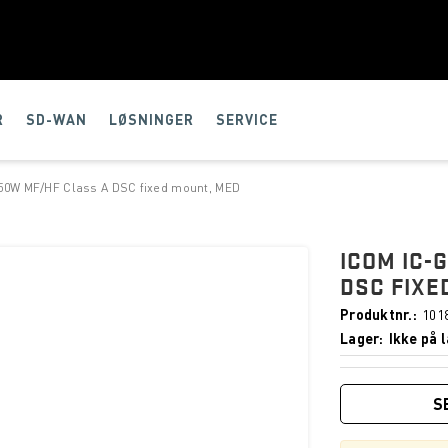
R
SD-WAN
LØSNINGER
SERVICE
50W MF/HF Class A DSC fixed mount, MED
ICOM IC-
DSC FIXE
Produktnr.
101
Lager
Ikke på l
S