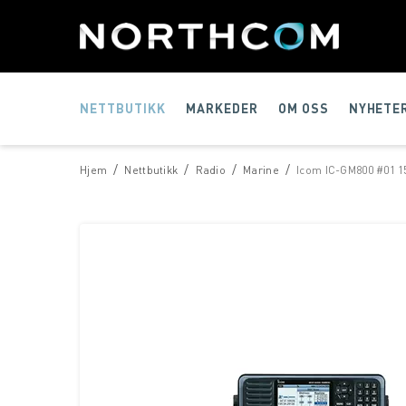
NETTBUTIKK
MARKEDER
OM OSS
NYHETE
/
/
/
/
Hjem
Nettbutikk
Radio
Marine
Icom IC-GM800 #01 1