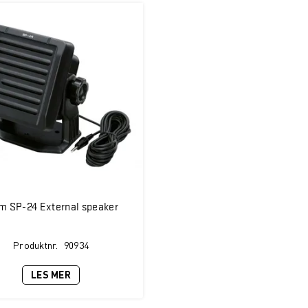
m SP-24 External speaker
Produktnr.
90934
LES MER