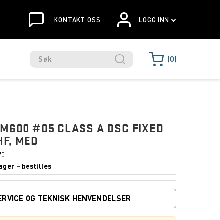
KONTAKT OSS
LOGG INN
0
GM600 #05 CLASS A DSC FIXED
F, MED
70
ager – bestilles
ERVICE OG TEKNISK HENVENDELSER