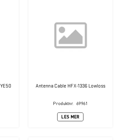
 YE50
Antenna Cable HFX-1336 Lowloss
Produktnr.
69961
LES MER