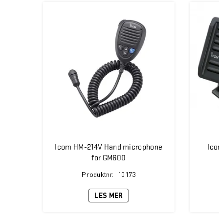
Icom HM-214V Hand microphone
Ico
for GM600
Produktnr.
10173
LES MER