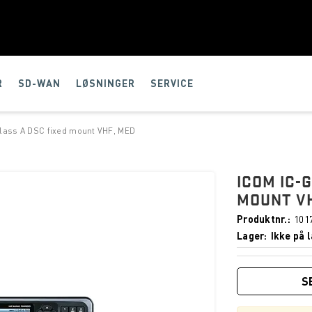
R
SD-WAN
LØSNINGER
SERVICE
lass A DSC fixed mount VHF, MED
ICOM IC-
MOUNT VH
Produktnr.
101
Lager
Ikke på l
S