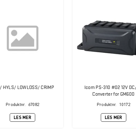
/ HYLS/ LOWLOSS/ CRIMP
Icom PS-310 #02 12V DC
Converter for GM600
Produktnr.
67082
Produktnr.
10172
LES MER
LES MER