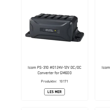
Icom PS-310 #01 24V-12V DC/DC
Icom
Converter for GM600
Produktnr.
10171
LES MER