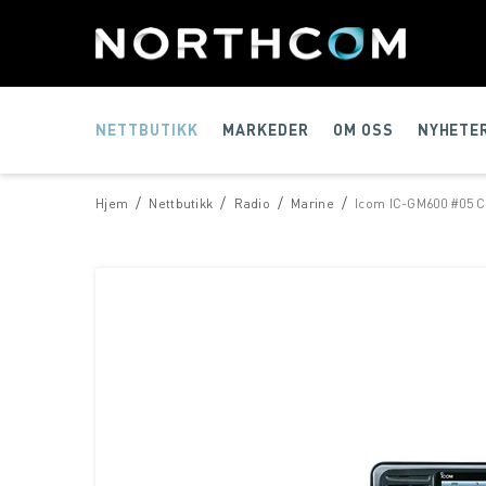
NETTBUTIKK
MARKEDER
OM OSS
NYHETE
/
/
/
/
Hjem
Nettbutikk
Radio
Marine
Icom IC-GM600 #05 C