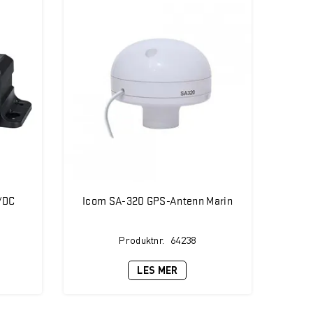
/DC
Icom SA-320 GPS-Antenn Marin
Produktnr.
64238
LES MER