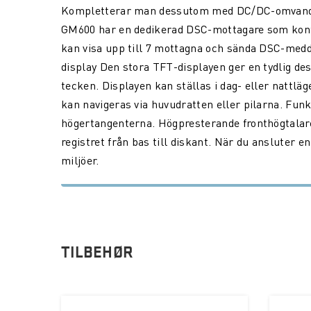
Kompletterar man dessutom med DC/DC-omvandla
GM600 har en dedikerad DSC-mottagare som kont
kan visa upp till 7 mottagna och sända DSC-med
display Den stora TFT-displayen ger en tydlig de
tecken. Displayen kan ställas i dag- eller nattl
kan navigeras via huvudratten eller pilarna. Fun
högertangenterna. Högpresterande fronthögtalare 
registret från bas till diskant. När du ansluter 
miljöer.
TILBEHØR