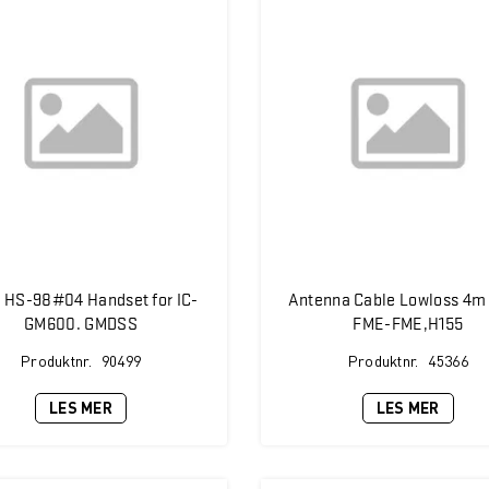
 HS-98#04 Handset for IC-
Antenna Cable Lowloss 4m
GM600. GMDSS
FME-FME,H155
Produktnr.
90499
Produktnr.
45366
LES MER
LES MER