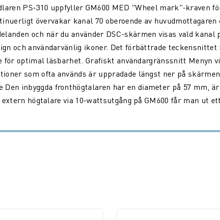
ren PS-310 uppfyller GM600 MED "Wheel mark"-kraven för 
inuerligt övervakar kanal 70 oberoende av huvudmottagaren
delanden och när du använder DSC-skärmen visas vald kanal p
sign och användarvänlig ikoner. Det förbättrade teckensnitte
äge för optimal läsbarhet. Grafiskt användargränssnitt Menyn 
ktioner som ofta används är uppradade längst ner på skärmen
Den inbyggda fronthögtalaren har en diameter på 57 mm, är vat
en extern högtalare via 10-wattsutgång på GM600 får man ut ett