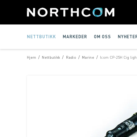
NETTBUTIKK
MARKEDER
OM OSS
NYHETE
/
/
/
/
Hjem
Nettbutikk
Radio
Marine
Icom CP-25H Cig ligh