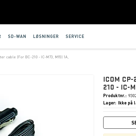
R
SD-WAN
LØSNINGER
SERVICE
ter cable (For BC-210 - IC-M73, M93) 1A,
ICOM CP-
210 - IC-M
Produktnr.
930
Lager
Ikke på l
S