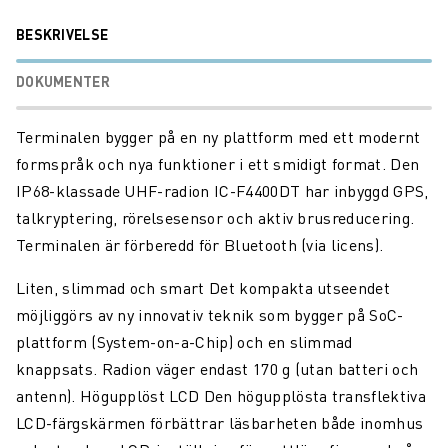
BESKRIVELSE
DOKUMENTER
Terminalen bygger på en ny plattform med ett modernt
formspråk och nya funktioner i ett smidigt format. Den
IP68-klassade UHF-radion IC-F4400DT har inbyggd GPS,
talkryptering, rörelsesensor och aktiv brusreducering.
Terminalen är förberedd för Bluetooth (via licens).
Liten, slimmad och smart Det kompakta utseendet
möjliggörs av ny innovativ teknik som bygger på SoC-
plattform (System-on-a-Chip) och en slimmad
knappsats. Radion väger endast 170 g (utan batteri och
antenn). Högupplöst LCD Den högupplösta transflektiva
LCD-färgskärmen förbättrar läsbarheten både inomhus