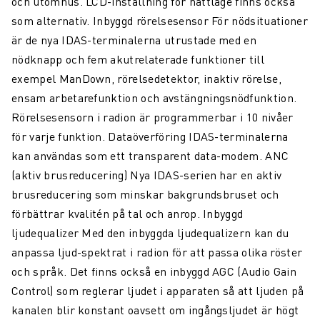
och utomhus. LCD-inställning för nattläge finns också
som alternativ. Inbyggd rörelsesensor För nödsituationer
är de nya IDAS-terminalerna utrustade med en
nödknapp och fem akutrelaterade funktioner till
exempel ManDown, rörelsedetektor, inaktiv rörelse,
ensam arbetarefunktion och avstängningsnödfunktion.
Rörelsesensorn i radion är programmerbar i 10 nivåer
för varje funktion. Dataöverföring IDAS-terminalerna
kan användas som ett transparent data-modem. ANC
(aktiv brusreducering) Nya IDAS-serien har en aktiv
brusreducering som minskar bakgrundsbruset och
förbättrar kvalitén på tal och anrop. Inbyggd
ljudequalizer Med den inbyggda ljudequalizern kan du
anpassa ljud-spektrat i radion för att passa olika röster
och språk. Det finns också en inbyggd AGC (Audio Gain
Control) som reglerar ljudet i apparaten så att ljuden på
kanalen blir konstant oavsett om ingångsljudet är högt