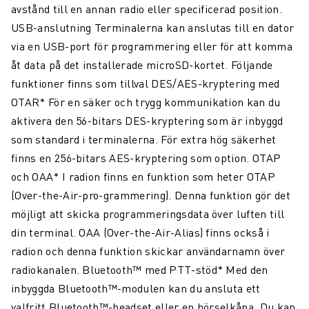
avstånd till en annan radio eller specificerad position.
USB-anslutning Terminalerna kan anslutas till en dator
via en USB-port för programmering eller för att komma
åt data på det installerade microSD-kortet. Följande
funktioner finns som tillval DES/AES-kryptering med
OTAR* För en säker och trygg kommunikation kan du
aktivera den 56-bitars DES-kryptering som är inbyggd
som standard i terminalerna. För extra hög säkerhet
finns en 256-bitars AES-kryptering som option. OTAP
och OAA* I radion finns en funktion som heter OTAP
(Over-the-Air-pro-grammering). Denna funktion gör det
möjligt att skicka programmeringsdata över luften till
din terminal. OAA (Over-the-Air-Alias) finns också i
radion och denna funktion skickar användarnamn över
radiokanalen. Bluetooth™ med PTT-stöd* Med den
inbyggda Bluetooth™-modulen kan du ansluta ett
valfritt Bluetooth™-headset eller en hörselkåpa. Du kan