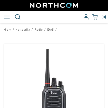
0
/
/
/
/
Hjem
Nettbutikk
Radio
IDAS