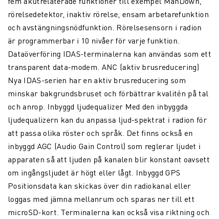
fem akutrelaterade funktioner till exempel ManDown,
rörelsedetektor, inaktiv rörelse, ensam arbetarefunktion
och avstängningsnödfunktion. Rörelsesensorn i radion
är programmerbar i 10 nivåer för varje funktion.
Dataöverföring IDAS-terminalerna kan användas som ett
transparent data-modem. ANC (aktiv brusreducering)
Nya IDAS-serien har en aktiv brusreducering som
minskar bakgrundsbruset och förbättrar kvalitén på tal
och anrop. Inbyggd ljudequalizer Med den inbyggda
ljudequalizern kan du anpassa ljud-spektrat i radion för
att passa olika röster och språk. Det finns också en
inbyggd AGC (Audio Gain Control) som reglerar ljudet i
apparaten så att ljuden på kanalen blir konstant oavsett
om ingångsljudet är högt eller lågt. Inbyggd GPS
Positionsdata kan skickas över din radiokanal eller
loggas med jämna mellanrum och sparas ner till ett
microSD-kort. Terminalerna kan också visa riktning och