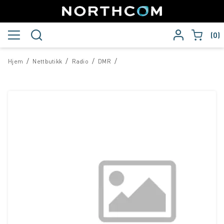
0
/
/
/
/
Hjem
Nettbutikk
Radio
DMR