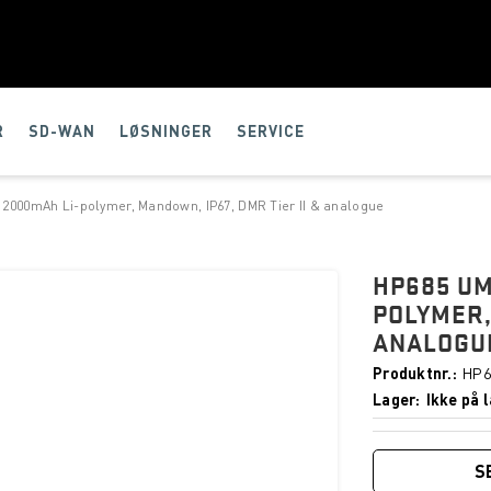
R
SD-WAN
LØSNINGER
SERVICE
 2000mAh Li-polymer, Mandown, IP67, DMR Tier II & analogue
HP685 UM
POLYMER,
ANALOGU
Produktnr.
HP6
Lager
Ikke på l
S