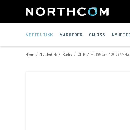
NETTBUTIKK
MARKEDER
OM OSS
NYHETE
/
/
/
/
Hjem
Nettbutikk
Radio
DMR
HP685 Um 400-527 MHz,