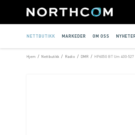
NETTBUTIKK
MARKEDER
OM OSS
NYHETE
/
/
/
/
Hjem
Nettbutikk
Radio
DMR
HP605G BT Um 400-527 