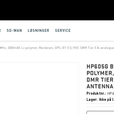
R
SD-WAN
LØSNINGER
SERVICE
MHz, 2000mAh Li-polymer, Mandown, GPS, BT 5.0, IP67, DMR Tier II & analog
HP605G B
POLYMER,
DMR TIER
ANTENNA
Produktnr.
HP6
Lager
Ikke på l