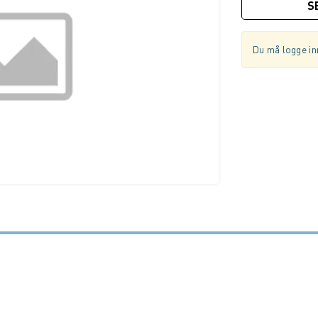
S
Du må logge inn