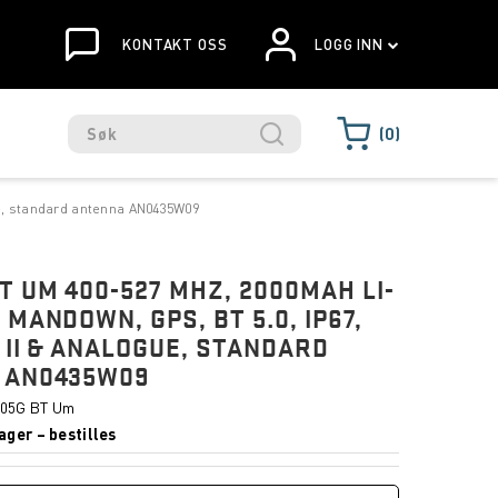
KONTAKT OSS
LOGG INN
0
ue, standard antenna AN0435W09
T UM 400-527 MHZ, 2000MAH LI-
 MANDOWN, GPS, BT 5.0, IP67,
 II & ANALOGUE, STANDARD
 AN0435W09
05G BT Um
ager – bestilles