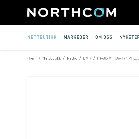
NETTBUTIKK
MARKEDER
OM OSS
NYHETE
/
/
/
/
Hjem
Nettbutikk
Radio
DMR
HP605 V1 136-174 MHz, 