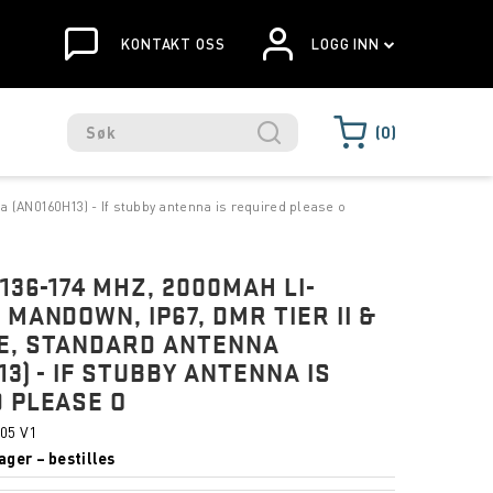
KONTAKT OSS
LOGG INN
0
 (AN0160H13) - If stubby antenna is required please o
136-174 MHZ, 2000MAH LI-
 MANDOWN, IP67, DMR TIER II &
E, STANDARD ANTENNA
13) - IF STUBBY ANTENNA IS
 PLEASE O
05 V1
ager – bestilles