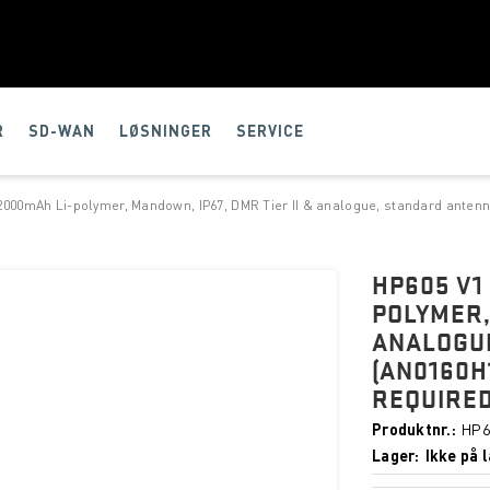
R
SD-WAN
LØSNINGER
SERVICE
2000mAh Li-polymer, Mandown, IP67, DMR Tier II & analogue, standard antenna
HP605 V1 
POLYMER,
ANALOGU
(AN0160H
REQUIRED
Produktnr.
HP6
Lager
Ikke på l