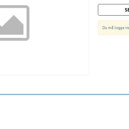
S
Du må logge inn