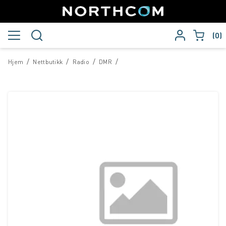
0
/
/
/
/
Hjem
Nettbutikk
Radio
DMR