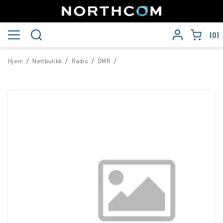
0
/
/
/
/
Hjem
Nettbutikk
Radio
DMR