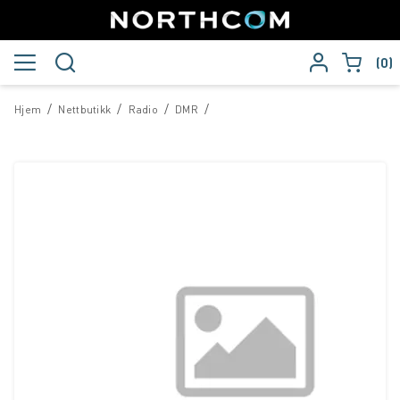
0
/
/
/
/
Hjem
Nettbutikk
Radio
DMR