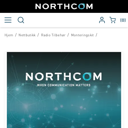
0
/
/
/
/
Hjem
Nettbutikk
Radio Tilbehør
Monteringskit