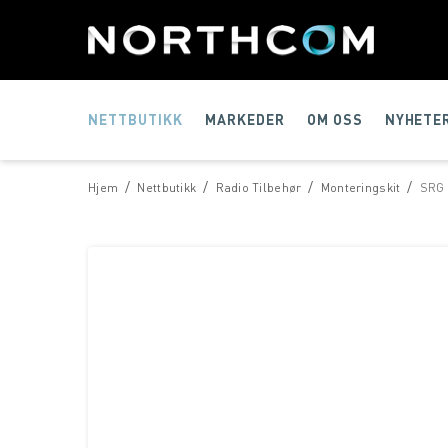
NETTBUTIKK
MARKEDER
OM OSS
NYHETE
/
/
/
/
Hjem
Nettbutikk
Radio Tilbehør
Monteringskit
SRG 