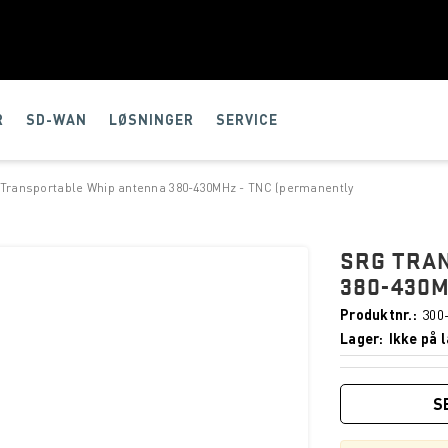
R
SD-WAN
LØSNINGER
SERVICE
Transportable Whip antenna 380-430MHz - TNC (permanently
SRG TRA
380-430M
Produktnr.
300
Lager
Ikke på l
S