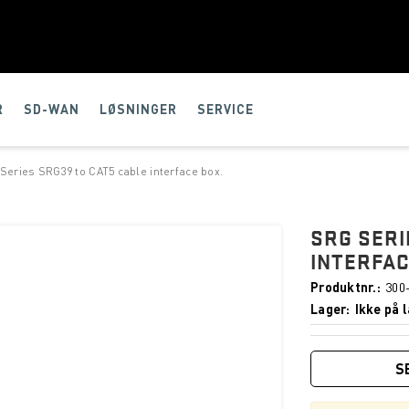
R
SD-WAN
LØSNINGER
SERVICE
Series SRG39 to CAT5 cable interface box.
SRG SERI
INTERFAC
Produktnr.
300
Lager
Ikke på l
S