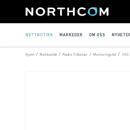
NETTBUTIKK
MARKEDER
OM OSS
NYHETE
/
/
/
/
Hjem
Nettbutikk
Radio Tilbehør
Monteringskit
SRG 