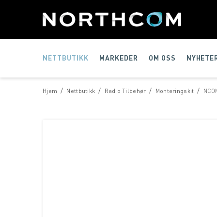
NETTBUTIKK
MARKEDER
OM OSS
NYHETE
/
/
/
/
Hjem
Nettbutikk
Radio Tilbehør
Monteringskit
NCOM