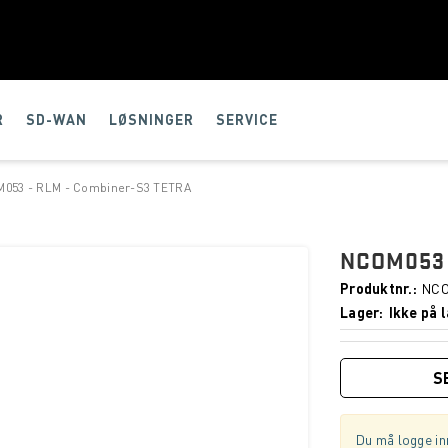
R
SD-WAN
LØSNINGER
SERVICE
053 - RLM - Combiner-S3 TETRA
NCOM053 
Produktnr.
NCO
Lager
Ikke på l
S
Du må logge inn