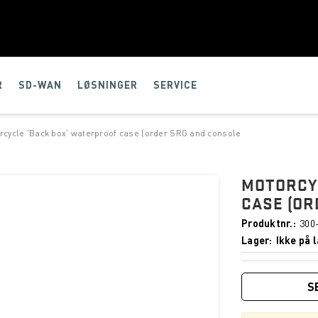
R
SD-WAN
LØSNINGER
SERVICE
rcycle 'Back box' waterproof case (order SRG and console
MOTORCYC
CASE (OR
Produktnr.
300
Lager
Ikke på l
S