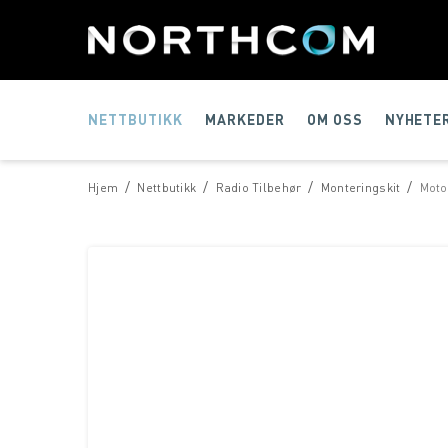
NETTBUTIKK
MARKEDER
OM OSS
NYHETE
/
/
/
/
Hjem
Nettbutikk
Radio Tilbehør
Monteringskit
Moto