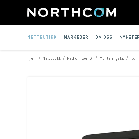
NETTBUTIKK
MARKEDER
OM OSS
NYHETE
/
/
/
/
Hjem
Nettbutikk
Radio Tilbehør
Monteringskit
Icom