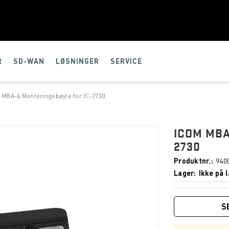
R
SD-WAN
LØSNINGER
SERVICE
 MBA-4 Monteringsbøyle for IC-2730
ICOM MBA
2730
Produktnr.
940
Lager
Ikke på l
S