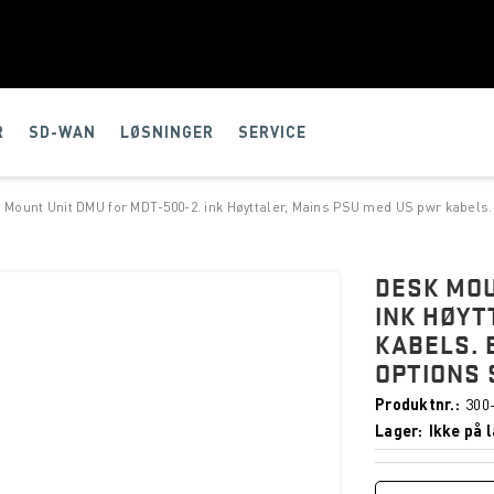
R
SD-WAN
LØSNINGER
SERVICE
 Mount Unit DMU for MDT-500-2. ink Høyttaler, Mains PSU med US pwr kabels.
DESK MOU
INK HØYT
KABELS. 
OPTIONS 
Produktnr.
300
Lager
Ikke på l