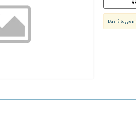
S
Du må logge inn