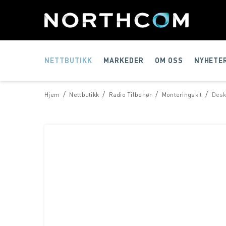
NETTBUTIKK
MARKEDER
OM OSS
NYHETE
/
/
/
/
Hjem
Nettbutikk
Radio Tilbehør
Monteringskit
Desk