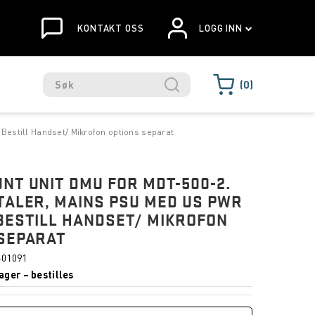
KONTAKT OSS
LOGG INN
0
 Bestill Handset/ Mikrofon options separat
NT UNIT DMU FOR MDT-500-2.
TALER, MAINS PSU MED US PWR
BESTILL HANDSET/ MIKROFON
SEPARAT
-01091
ager – bestilles