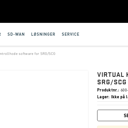
R
SD-WAN
LØSNINGER
SERVICE
ontrollhode software for SRG/SCG
VIRTUAL
SRG/SCG
Produktnr.
600
Lager
Ikke på l
S