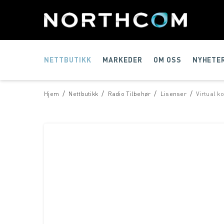
NETTBUTIKK
MARKEDER
OM OSS
NYHETE
/
/
/
/
Hjem
Nettbutikk
Radio Tilbehør
Lisenser
Virtual k