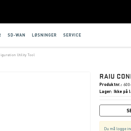
R
SD-WAN
LØSNINGER
SERVICE
iguration Utility Tool
RAIU CON
Produktnr.
600
Lager
Ikke på l
S
Du må logge inn