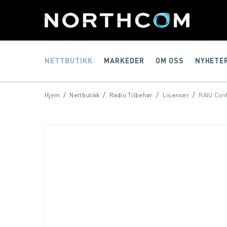
NETTBUTIKK
MARKEDER
OM OSS
NYHETE
/
/
/
/
Hjem
Nettbutikk
Radio Tilbehør
Lisenser
RAIU Conf