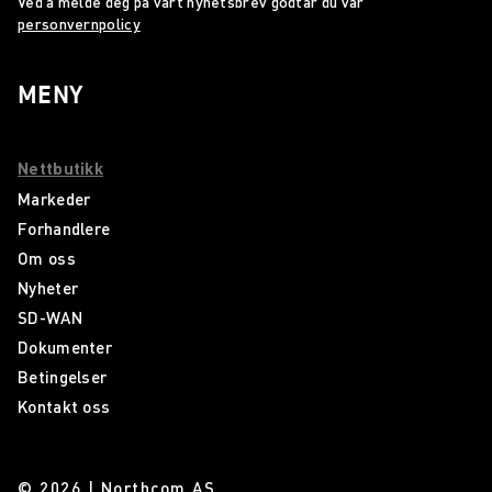
Ved å melde deg på vårt nyhetsbrev godtar du vår
personvernpolicy
MENY
Nettbutikk
Markeder
Forhandlere
Om oss
Nyheter
SD-WAN
Dokumenter
Betingelser
Kontakt oss
© 2026 | Northcom AS