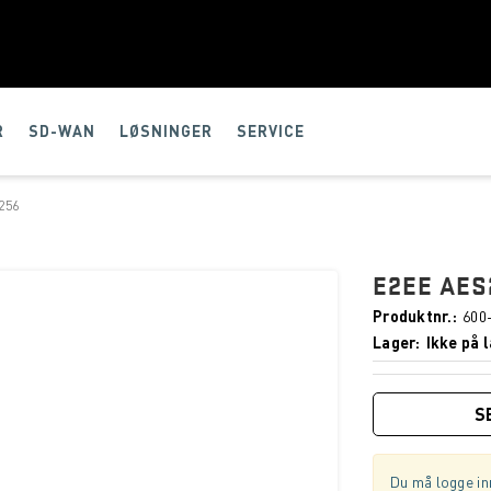
R
SD-WAN
LØSNINGER
SERVICE
256
E2EE AES
Produktnr.
600
Lager
Ikke på l
S
Du må logge inn