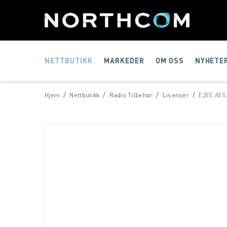
NETTBUTIKK
MARKEDER
OM OSS
NYHETE
/
/
/
/
Hjem
Nettbutikk
Radio Tilbehør
Lisenser
E2EE AES