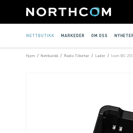
NETTBUTIKK
MARKEDER
OM OSS
NYHETE
/
/
/
/
Hjem
Nettbutikk
Radio Tilbehør
Lader
Icom BC-213 