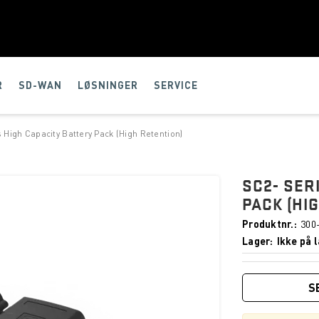
R
SD-WAN
LØSNINGER
SERVICE
 High Capacity Battery Pack (High Retention)
SC2- SER
PACK (HI
Produktnr.
300
Lager
Ikke på l
S