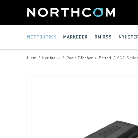
NETTBUTIKK
MARKEDER
OM OSS
NYHETE
/
/
/
/
Hjem
Nettbutikk
Radio Tilbehør
Batteri
SC2- Series