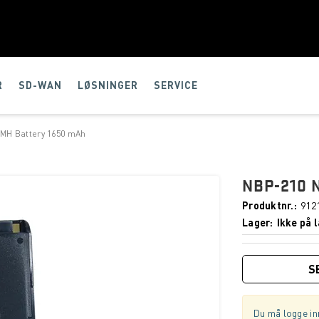
R
SD-WAN
LØSNINGER
SERVICE
-MH Battery 1650 mAh
NBP-210 
Produktnr.
912
Lager
Ikke på l
S
Du må logge inn