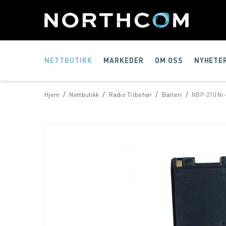
NETTBUTIKK
MARKEDER
OM OSS
NYHETE
/
/
/
/
Hjem
Nettbutikk
Radio Tilbehør
Batteri
NBP-210 Ni