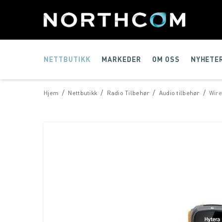
NETTBUTIKK
MARKEDER
OM OSS
NYHETE
/
/
/
/
Hjem
Nettbutikk
Radio Tilbehør
Audio tilbehør
Wir