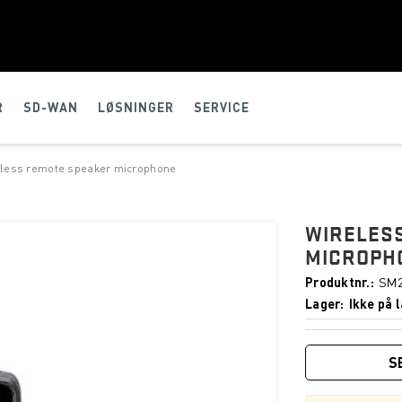
R
SD-WAN
LØSNINGER
SERVICE
eless remote speaker microphone
WIRELES
MICROPH
Produktnr.
SM
Lager
Ikke på l
S