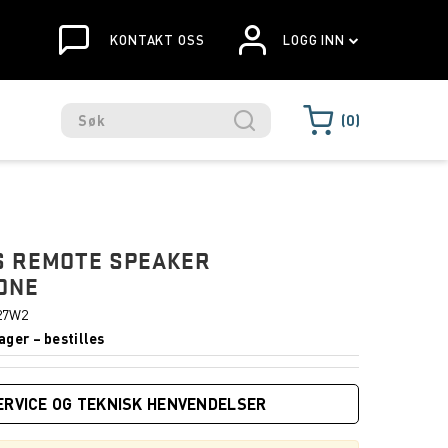
KONTAKT OSS
LOGG INN
0
S REMOTE SPEAKER
ONE
27W2
ager – bestilles
ERVICE OG TEKNISK HENVENDELSER