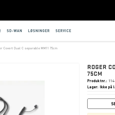
R
SD-WAN
LØSNINGER
SERVICE
r Covert Dual C separable MM11 75cm
ROGER CO
75CM
Produktnr.
114
Lager
Ikke på l
S