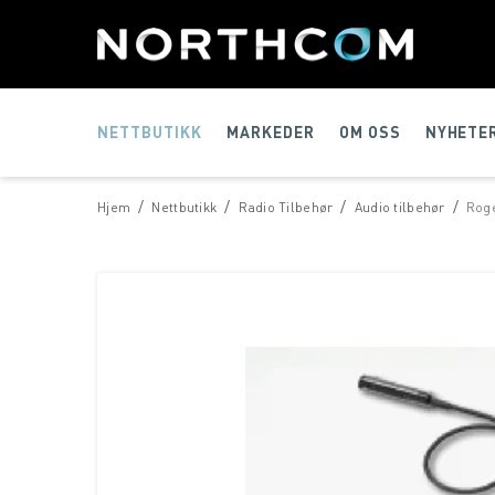
NETTBUTIKK
MARKEDER
OM OSS
NYHETE
/
/
/
/
Hjem
Nettbutikk
Radio Tilbehør
Audio tilbehør
Roge