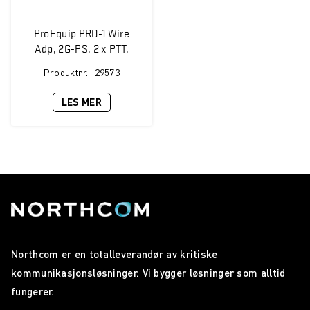
ProEquip PRO-1 Wire
Adp, 2G-PS, 2 x PTT,
Peltor Nexus for
Produktnr.
29573
STP/SC2
LES MER
Northcom er en totalleverandør av kritiske
kommunikasjonsløsninger. Vi bygger løsninger som alltid
fungerer.