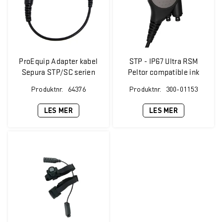
ProEquip Adapter kabel
STP - IP67 Ultra RSM
Sepura STP/SC serien
Peltor compatible ink
<=> Peltor
Robust clip
Produktnr.
64376
Produktnr.
300-01153
LES MER
LES MER