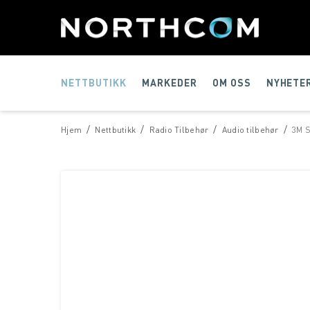
NETTBUTIKK
MARKEDER
OM OSS
NYHETE
/
/
/
/
Hjem
Nettbutikk
Radio Tilbehør
Audio tilbehør
3M S