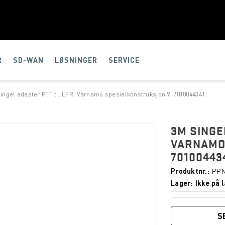
R
SD-WAN
LØSNINGER
SERVICE
ingel adapter PTT til LFR, Varnamo spesialkonstruksjon 9, 7010044341
3M SINGE
VARNAMO
70100443
Produktnr.
PPN
Lager
Ikke på l
S