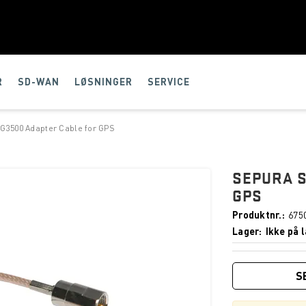
R
SD-WAN
LØSNINGER
SERVICE
G3500 Adapter Cable for GPS
SEPURA S
GPS
Produktnr.
675
Lager
Ikke på l
S