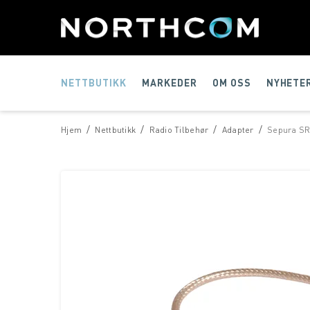
NETTBUTIKK
MARKEDER
OM OSS
NYHETE
/
/
/
/
Hjem
Nettbutikk
Radio Tilbehør
Adapter
Sepura SR