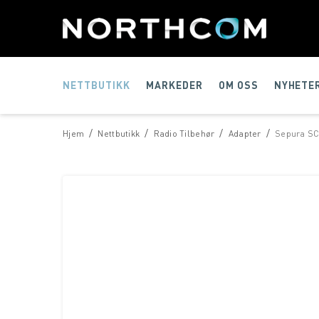
NETTBUTIKK
MARKEDER
OM OSS
NYHETE
/
/
/
/
Hjem
Nettbutikk
Radio Tilbehør
Adapter
Sepura SC