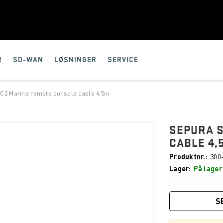
R
SD-WAN
LØSNINGER
SERVICE
C2 Marine remote console cable 4,5m
SEPURA 
CABLE 4,
Produktnr.
300
Lager
På lager
S