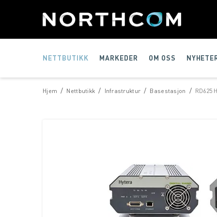
NETTBUTIKK
MARKEDER
OM OSS
NYHETE
/
/
/
/
Hjem
Nettbutikk
Infrastruktur
Basestasjon
RD625 H