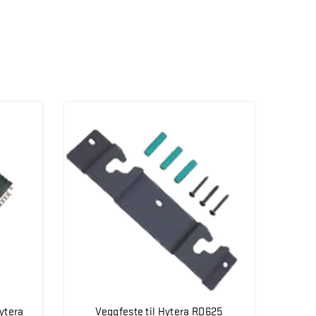
ytera
Veggfeste til Hytera RD625