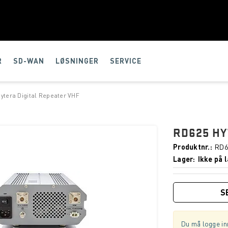
R
SD-WAN
LØSNINGER
SERVICE
ytera Digital Repeater VHF
RD625 HY
Produktnr.
RD6
Lager
Ikke på l
S
Du må logge inn