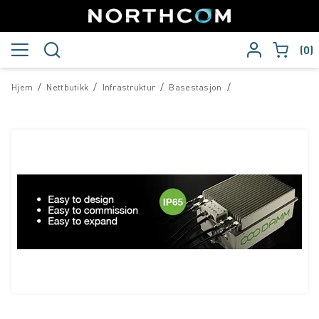
0
/
/
/
/
Hjem
Nettbutikk
Infrastruktur
Basestasjon