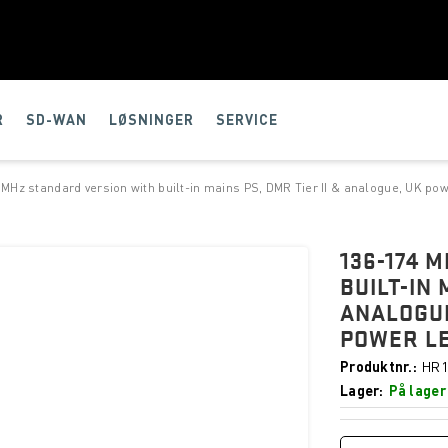
R
SD-WAN
LØSNINGER
SERVICE
 MHz standard version with built-in mains PS, DMR Tier II & analogue, UK po
136-174 
BUILT-IN 
ANALOGUE
POWER L
Produktnr.
HR1
Lager
På lager