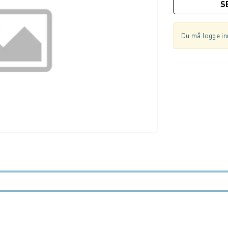
S
Du må logge inn