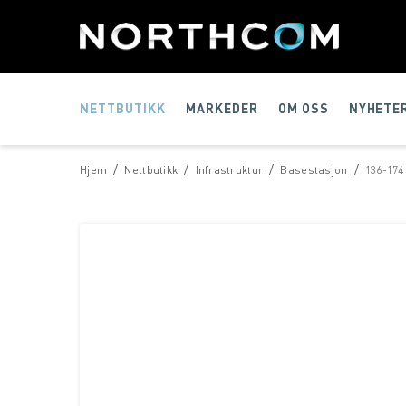
NETTBUTIKK
MARKEDER
OM OSS
NYHETE
/
/
/
/
Hjem
Nettbutikk
Infrastruktur
Basestasjon
136-174