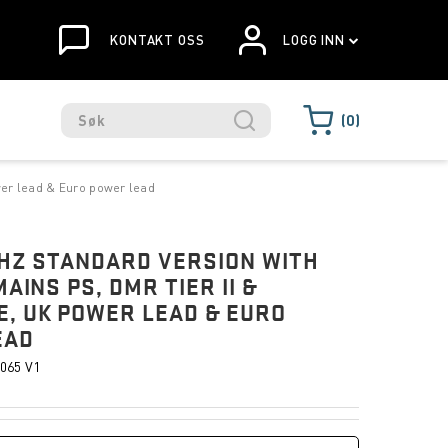
KONTAKT OSS
LOGG INN
0
wer lead & Euro power lead
MHZ STANDARD VERSION WITH
MAINS PS, DMR TIER II &
, UK POWER LEAD & EURO
EAD
065 V1