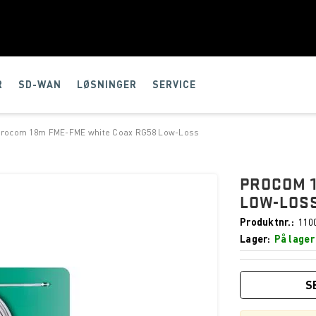
R
SD-WAN
LØSNINGER
SERVICE
Procom 18m FME-FME white Coax RG58 Low-Loss
PROCOM 1
LOW-LOS
Produktnr.
110
Lager
På lager
S