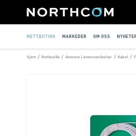
NETTBUTIKK
MARKEDER
OM OSS
NYHETE
/
/
/
/
Hjem
Nettbutikk
Antenne / antennetilbehør
Kabel