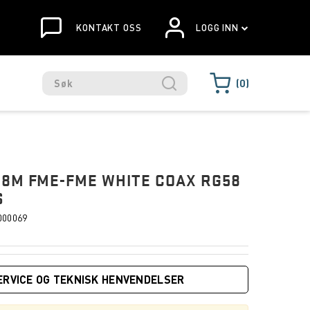
KONTAKT OSS
LOGG INN
0
8M FME-FME WHITE COAX RG58
S
000069
ERVICE OG TEKNISK HENVENDELSER