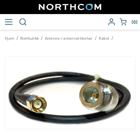
0
/
/
/
/
Hjem
Nettbutikk
Antenne / antennetilbehør
Kabel