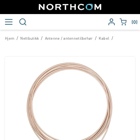
0
/
/
/
/
Hjem
Nettbutikk
Antenne / antennetilbehør
Kabel